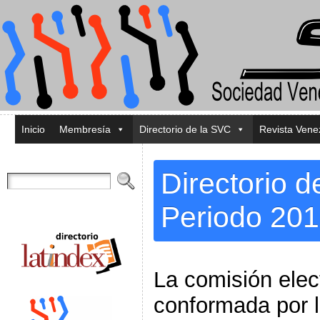
Inicio
Membresía
Directorio de la SVC
Revista Ven
Directorio d
Periodo 20
La comisión elec
conformada por l