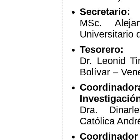
Secretario:
MSc. Aleja
Universitario
Tesorero:
Dr. Leonid T
Bolívar – Ven
Coordinad
Investigació
Dra. Dinarl
Católica Andr
Coordinador 