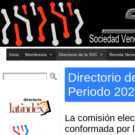
Inicio
Membresía
Directorio de la SVC
Revista Ven
Directorio d
Periodo 20
La comisión elec
conformada por l