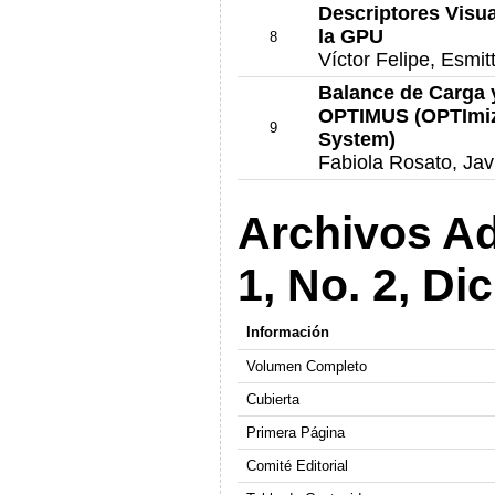
Descriptores Vis
la GPU
8
Víctor Felipe, Esmi
Balance de Carga y
OPTIMUS (OPTImize
9
System)
Fabiola Rosato, Javi
Archivos Ad
1, No. 2, D
Información
Volumen Completo
Cubierta
Primera Página
Comité Editorial