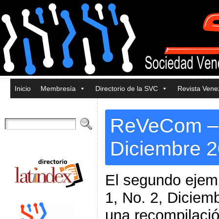
Inicio
Membresía
Directorio de la SVC
Revista Ven
ReVeCom – V
Diciembre 
El segundo ejem
1, No. 2, Diciem
una recompilaci