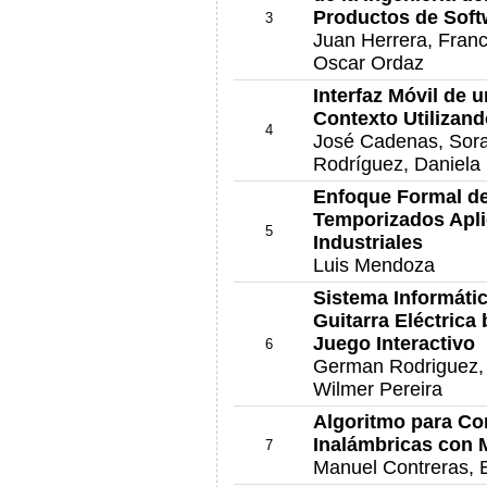
Productos de Soft
3
Juan Herrera, Franc
Oscar Ordaz
Interfaz Móvil de 
Contexto Utilizan
4
José Cadenas, Sora
Rodríguez, Daniela
Enfoque Formal de
Temporizados Apl
5
Industriales
Luis Mendoza
Sistema Informátic
Guitarra Eléctrica
Juego Interactivo
6
German Rodriguez, K
Wilmer Pereira
Algoritmo para Co
Inalámbricas con 
7
Manuel Contreras, 