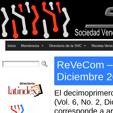
Inicio
Membresía
Directorio de la SVC
Revista Ven
ReVeCom – V
Diciembre 
El decimoprime
(Vol. 6, No. 2, D
corresponde a ar