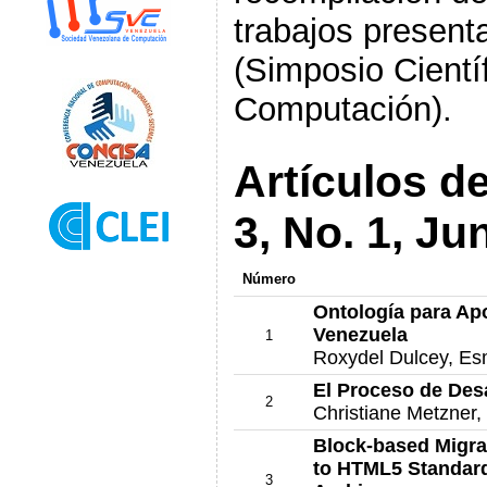
trabajos present
(Simposio Cientí
Computación).
Artículos d
3, No. 1, Ju
Número
Ontología para Ap
Venezuela
1
Roxydel Dulcey, E
El Proceso de Des
2
Christiane Metzner,
Block-based Migr
to HTML5 Standard
3