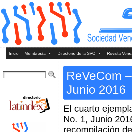
Inicio
Membresía
Directorio de la SVC
Revista Ven
ReVeCom – V
Junio 2016
El cuarto ejempl
No. 1, Junio 201
recompilación de